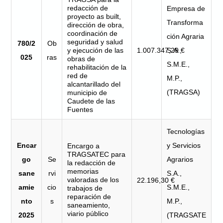
redacción de
Empresa de
proyecto as built,
Transforma
dirección de obra,
coordinación de
ción Agraria
seguridad y salud
780/2
Ob
y ejecución de las
1.007.347,29 €
S.A.,
025
ras
obras de
S.M.E.,
rehabilitación de la
red de
M.P.,
alcantarillado del
(TRAGSA)
municipio de
Caudete de las
Fuentes
Tecnologías
Encar
y Servicios
Encargo a
TRAGSATEC para
go
Se
Agrarios
la redacción de
memorias
sane
rvi
S.A.,
valoradas de los
22.196,30 €
amie
cio
S.M.E.,
trabajos de
reparación de
nto
s
M.P.,
saneamiento,
viario público
2025
(TRAGSATE