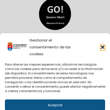
Gestionar el
consentimiento de las
cookies
Para ofrecer las mejores experiencias, utilizamos tecnologías
como las cookies para almacenar y/o acceder a la información
Sitio Web financiado tanto por la Conselleria de
del dispositivo. El consentimiento de estas tecnologías nos
Participación, Transparencia, Cooperación y
permitirá procesar datos como el comportamiento de
Calidad Democrática, como por la Diputación
navegación o las identificaciones únicas en este sitio. No
Provincial de València.
consentir o retirar el consentimiento, puede afectar negativamente
a ciertas características y funciones.
Aceptar
Facebook
X