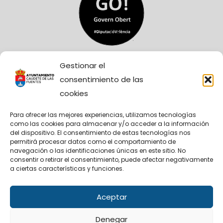
Gestionar el
consentimiento de las
cookies
Para ofrecer las mejores experiencias, utilizamos tecnologías
como las cookies para almacenar y/o acceder a la información
Sitio Web financiado tanto por la Conselleria de
del dispositivo. El consentimiento de estas tecnologías nos
Participación, Transparencia, Cooperación y
permitirá procesar datos como el comportamiento de
Calidad Democrática, como por la Diputación
navegación o las identificaciones únicas en este sitio. No
Provincial de València.
consentir o retirar el consentimiento, puede afectar negativamente
a ciertas características y funciones.
Aceptar
Facebook
X
Denegar