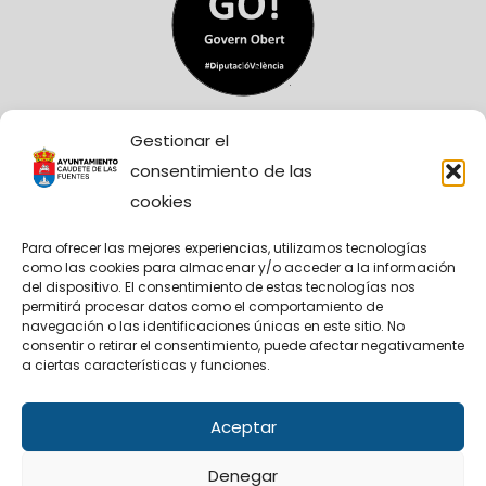
Gestionar el
consentimiento de las
cookies
Para ofrecer las mejores experiencias, utilizamos tecnologías
como las cookies para almacenar y/o acceder a la información
Sitio Web financiado tanto por la Conselleria de
del dispositivo. El consentimiento de estas tecnologías nos
Participación, Transparencia, Cooperación y
permitirá procesar datos como el comportamiento de
Calidad Democrática, como por la Diputación
navegación o las identificaciones únicas en este sitio. No
Provincial de València.
consentir o retirar el consentimiento, puede afectar negativamente
a ciertas características y funciones.
Aceptar
Facebook
X
Denegar