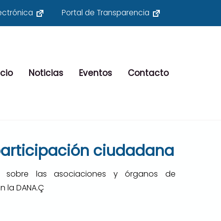
ectrónica
Portal de Transparencia
cio
Noticias
Eventos
Contacto
participación ciudadana
n sobre las asociaciones y órganos de
on la DANA.Ç