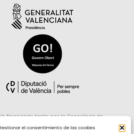
eb financiado tanto por la Conselleria de
cipación, Transparencia, Cooperación y
Gestionar el consentimiento de las cookies
ad Democrática, como por la Diputación