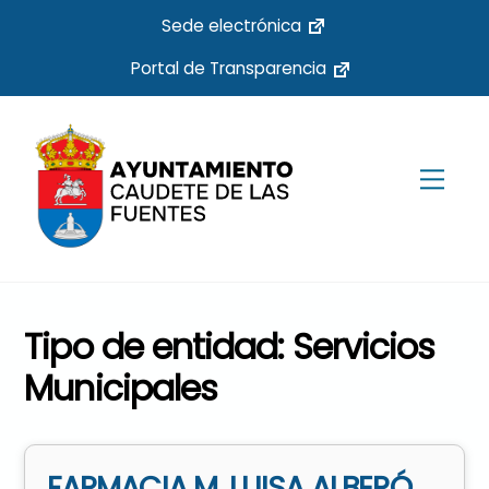
Skip
Sede electrónica
to
Portal de Transparencia
content
Men
Tipo de entidad:
Servicios
Municipales
FARMACIA M. LUISA ALBERÓ