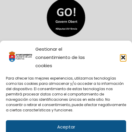
Gestionar el
consentimiento de las
cookies
Para ofrecer las mejores experiencias, utilizamos tecnologías
como las cookies para almacenar y/o acceder a la información
Sitio Web financiado tanto por la Conselleria de
del dispositivo. El consentimiento de estas tecnologías nos
Participación, Transparencia, Cooperación y
permitirá procesar datos como el comportamiento de
Calidad Democrática, como por la Diputación
navegación o las identificaciones únicas en este sitio. No
Provincial de València.
consentir o retirar el consentimiento, puede afectar negativamente
a ciertas características y funciones.
Aceptar
Facebook
X