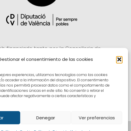
eb financiado tanto por la Conselleria de
cipación, Transparencia, Cooperación y
Gestionar el consentimiento de las cookies
ad Democrática, como por la Diputación
Provincial de València.
mejores experiencias, utilizamos tecnologías como las cookies
o acceder a la información del dispositivo. El consentimiento
gías nos permitirá procesar datos como el comportamiento de
dentificaciones únicas en este sitio. No consentir o retirar el
uede afectar negativamente a ciertas características y
Facebook
X
ar
Denegar
Ver preferencias