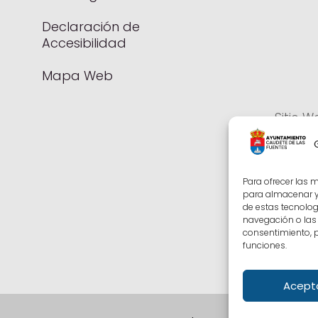
Declaración de
Accesibilidad
Mapa Web
Sitio W
Parti
Calid
Para ofrecer las 
para almacenar y/
de estas tecnolo
navegación o las i
consentimiento, p
funciones.
Acept