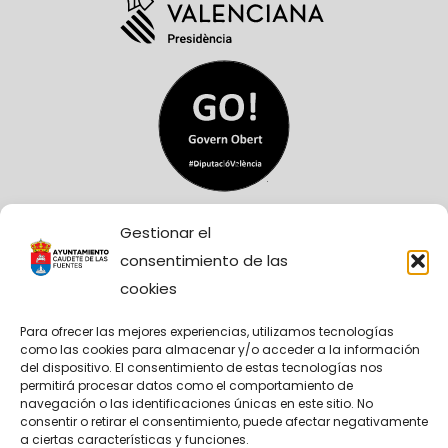
Gestionar el
consentimiento de las
cookies
Para ofrecer las mejores experiencias, utilizamos tecnologías
como las cookies para almacenar y/o acceder a la información
Sitio Web financiado tanto por la Conselleria de
del dispositivo. El consentimiento de estas tecnologías nos
Participación, Transparencia, Cooperación y
permitirá procesar datos como el comportamiento de
Calidad Democrática, como por la Diputación
navegación o las identificaciones únicas en este sitio. No
Provincial de València.
consentir o retirar el consentimiento, puede afectar negativamente
a ciertas características y funciones.