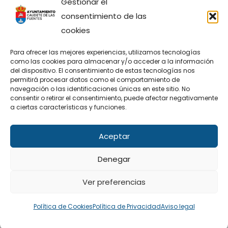
Gestionar el
consentimiento de las
cookies
Para ofrecer las mejores experiencias, utilizamos tecnologías
como las cookies para almacenar y/o acceder a la información
Sitio Web financiado tanto por la Conselleria de
del dispositivo. El consentimiento de estas tecnologías nos
Participación, Transparencia, Cooperación y
permitirá procesar datos como el comportamiento de
Calidad Democrática, como por la Diputación
navegación o las identificaciones únicas en este sitio. No
Provincial de València.
consentir o retirar el consentimiento, puede afectar negativamente
a ciertas características y funciones.
Aceptar
Facebook
X
Denegar
Ver preferencias
© Ayuntamiento de Caudete de las Fuentes |
Política de Cookies
Política de Privacidad
Aviso legal
Diseño: Accesia Soluciones S.L.