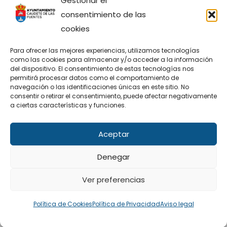
Gestionar el
consentimiento de las
cookies
Para ofrecer las mejores experiencias, utilizamos tecnologías
como las cookies para almacenar y/o acceder a la información
Sitio Web financiado tanto por la Conselleria de
del dispositivo. El consentimiento de estas tecnologías nos
Participación, Transparencia, Cooperación y
permitirá procesar datos como el comportamiento de
Calidad Democrática, como por la Diputación
navegación o las identificaciones únicas en este sitio. No
Provincial de València.
consentir o retirar el consentimiento, puede afectar negativamente
a ciertas características y funciones.
Aceptar
Facebook
X
Denegar
Ver preferencias
© Ayuntamiento de Caudete de las Fuentes |
Política de Cookies
Política de Privacidad
Aviso legal
Diseño: Accesia Soluciones S.L.