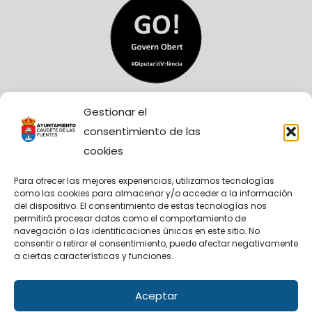
Gestionar el
consentimiento de las
cookies
Para ofrecer las mejores experiencias, utilizamos tecnologías
como las cookies para almacenar y/o acceder a la información
Sitio Web financiado tanto por la Conselleria de
del dispositivo. El consentimiento de estas tecnologías nos
Participación, Transparencia, Cooperación y
permitirá procesar datos como el comportamiento de
Calidad Democrática, como por la Diputación
navegación o las identificaciones únicas en este sitio. No
Provincial de València.
consentir o retirar el consentimiento, puede afectar negativamente
a ciertas características y funciones.
Aceptar
Facebook
X