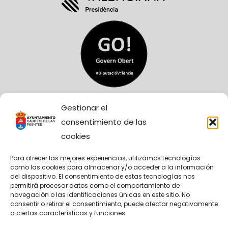
Gestionar el
consentimiento de las
cookies
Para ofrecer las mejores experiencias, utilizamos tecnologías
como las cookies para almacenar y/o acceder a la información
Sitio Web financiado tanto por la Conselleria de
del dispositivo. El consentimiento de estas tecnologías nos
Participación, Transparencia, Cooperación y
permitirá procesar datos como el comportamiento de
Calidad Democrática, como por la Diputación
navegación o las identificaciones únicas en este sitio. No
Provincial de València.
consentir o retirar el consentimiento, puede afectar negativamente
a ciertas características y funciones.