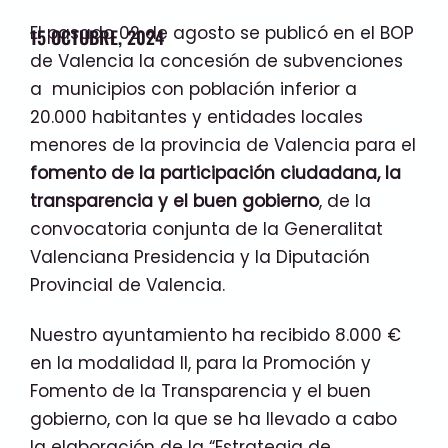
El pasado 02 de agosto se publicó en el BOP
15 OCTUBRE, 2024
de Valencia la concesión de subvenciones
a municipios con población inferior a
20.000 habitantes y entidades locales
menores de la provincia de Valencia para el
fomento de la
participación
ciudadana, la
transparencia y el buen gobierno
, de la
convocatoria conjunta de la Generalitat
Valenciana Presidencia y la Diputación
Provincial de Valencia.
Nuestro ayuntamiento ha recibido 8.000 €
en la modalidad II, para la Promoción y
Fomento de la Transparencia y el buen
gobierno, con la que se ha llevado a cabo
la elaboración de la “Estrategia de