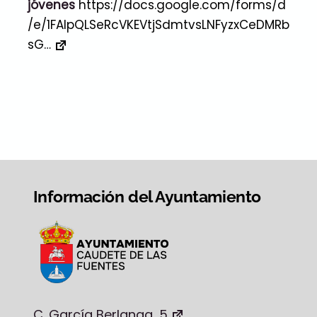
jóvenes
https://docs.google.com/forms/d
/e/1FAIpQLSeRcVKEVtjSdmtvsLNFyzxCeDMRb
sG…
Información del Ayuntamiento
C. García Berlanga, 5