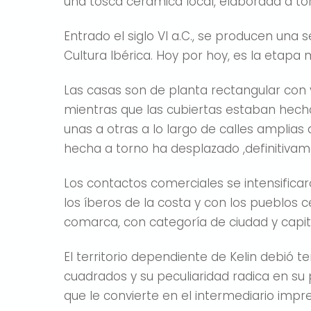
una tosca cerámica local, elaborada a torn
Entrado el siglo VI a.C., se producen una 
Cultura Ibérica. Hoy por hoy, es la etapa m
Las casas son de planta rectangular con 
mientras que las cubiertas estaban hech
unas a otras a lo largo de calles amplias 
hecha a torno ha desplazado ,definitiva
Los contactos comerciales se intensificaro
los íberos de la costa y con los pueblos ce
comarca, con categoría de ciudad y capita
El territorio dependiente de Kelin debió t
cuadrados y su peculiaridad radica en su po
que le convierte en el intermediario imp