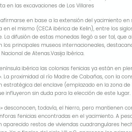
a en las excavaciones de Los Villares
 afirmarse en base a la extensión del yacimiento en 
n el mismo (CECA ibérica de Kelin), entre los siglos 
e. La difusión de estas monedas llegó a ser tal, que
 los principales museos internacioneales, destacan
Nacional de Atenas.Vasija Ibérica.
 península ibérica las colonias fenicias ya están en p
s». La proximidad al río Madre de Cabañas, con la co
ción estratégica del enclave (emplazado en la zona de
 influyeron sin duda para la elección de este lugar.
es» desconocen, todavía, el hierro, pero mantienen c
foras fenicias encontradas en el yacimiento. A pesa
an aparecido restos de viviendas cuadrangulares he