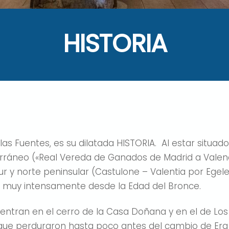
HISTORIA
las Fuentes, es su dilatada HISTORIA. Al estar situad
erráneo («Real Vereda de Ganados de Madrid a Vale
ur y norte peninsular (Castulone – Valentia por Egele
lado muy intensamente desde la Edad del Bronce.
ntran en el cerro de la Casa Doñana y en el de Los
 que perduraron hasta poco antes del cambio de Era