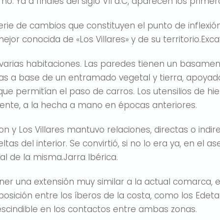
o. Ya a finales del siglo VII a.C, aparecen los primer
serie de cambios que constituyen el punto de inflexió
ejor conocida de «Los Villares» y de su territorio.Exca
varias habitaciones. Las paredes tienen un basamen
as a base de un entramado vegetal y tierra, apoya
que permitían el paso de carros. Los utensilios de hi
mente, a la hecha a mano en épocas anteriores.
n y Los Villares mantuvo relaciones, directas o indire
ltas del interior. Se convirtió, si no lo era ya, en e
l de la misma.Jarra Ibérica.
ener una extensión muy similar a la actual comarca, e
sición entre los íberos de la costa, como los Edetanos
rescindible en los contactos entre ambas zonas.