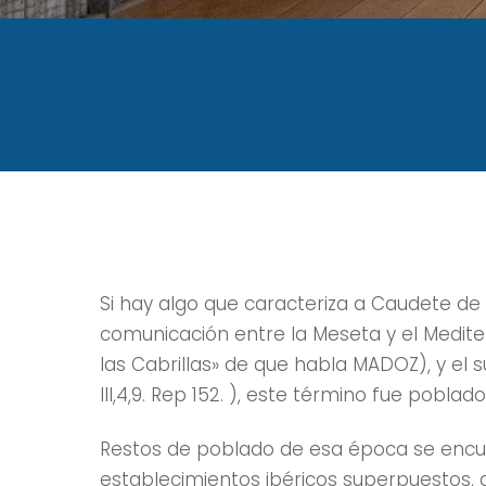
Si hay algo que caracteriza a Caudete de 
comunicación entre la Meseta y el Medit
las Cabrillas» de que habla MADOZ), y el s
III,4,9. Rep 152. ), este término fue pob
Restos de poblado de esa época se encue
establecimientos ibéricos superpuestos,