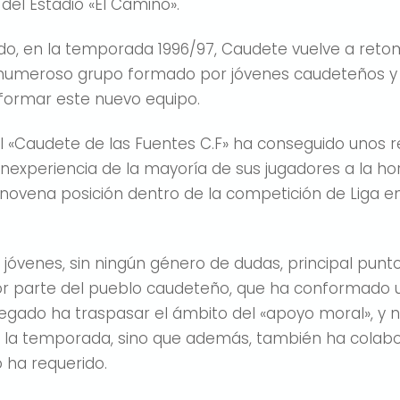
 del Estadio «El Camino».
do, en la temporada 1996/97, Caudete vuelve a retoma
 numeroso grupo formado por jóvenes caudeteños y 
 formar este nuevo equipo.
l «Caudete de las Fuentes C.F» ha conseguido unos 
nexperiencia de la mayoría de sus jugadores a la hor
 novena posición dentro de la competición de Liga 
jóvenes, sin ningún género de dudas, principal punt
r parte del pueblo caudeteño, que ha conformado un
legado ha traspasar el ámbito del «apoyo moral», y n
 la temporada, sino que además, también ha colabo
o ha requerido.