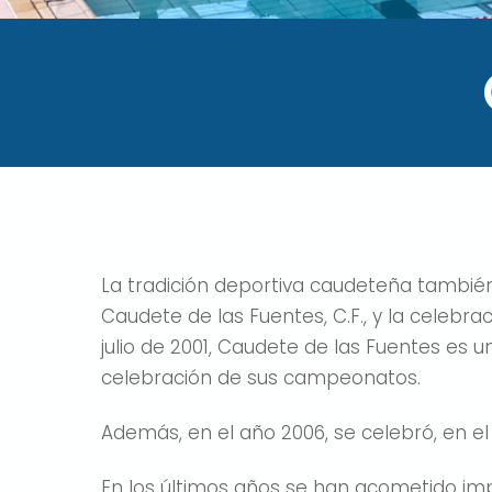
La tradición deportiva caudeteña también
Caudete de las Fuentes, C.F., y la cele
julio de 2001, Caudete de las Fuentes es u
celebración de sus campeonatos.
Además, en el año 2006, se celebró, en el
En los últimos años se han acometido im