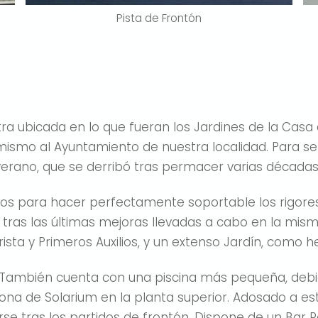
Pista de Frontón
entra ubicada en lo que fueran los Jardines de la Cas
mismo al Ayuntamiento de nuestra localidad. Para se
erano, que se derribó tras permacer varias décadas
os para hacer perfectamente soportable los rigores
, tras las últimas mejoras llevadas a cabo en la mi
rista y Primeros Auxilios, y un extenso Jardín, como 
dín»También cuenta con una piscina más pequeña, deb
zona de Solarium en la planta superior. Adosado a es
rse tras los partidos de frontón. Dispone de un Bar R