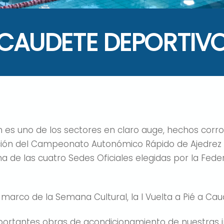
CAUDETE DEPORTIV
 es uno de los sectores en claro auge, hechos corro
bración del Campeonato Autonómico Rápido de Ajedre
na de las cuatro Sedes Oficiales elegidas por la Fede
 marco de la Semana Cultural, la I Vuelta a Pié a Cau
portantes obras de acondicionamiento de nuestras i