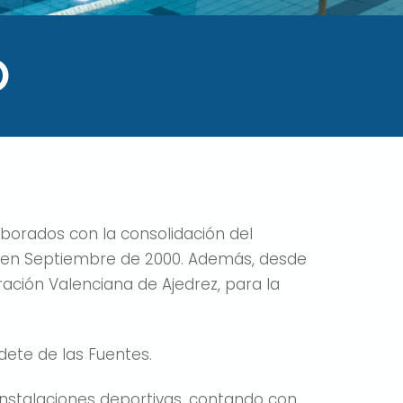
O
borados con la consolidación del
z en Septiembre de 2000. Además, desde
ración Valenciana de Ajedrez, para la
dete de las Fuentes.
nstalaciones deportivas, contando con